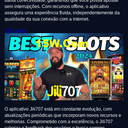
baixa conectividade, garantindo que você possa apostar
sem interrupções. Com recursos offline, o aplicativo
assegura uma experiência fluida, independentemente da
qualidade da sua conexão com a internet.
79X Game
O aplicativo Jili707 está em constante evolução, com
atualizações periódicas que incorporam novos recursos e
melhorias. Comprometido com a excelência, o Jili707
valoriza o feedback dos usuários e busca sempre