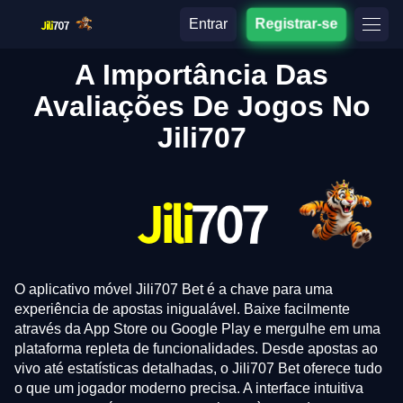
Entrar
Registrar-se
A Importância Das
Avaliações De Jogos No
Jili707
O aplicativo móvel Jili707 Bet é a chave para uma
experiência de apostas inigualável. Baixe facilmente
através da App Store ou Google Play e mergulhe em uma
plataforma repleta de funcionalidades. Desde apostas ao
vivo até estatísticas detalhadas, o Jili707 Bet oferece tudo
o que um jogador moderno precisa. A interface intuitiva