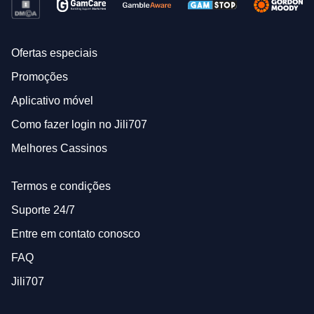
Ofertas especiais
Promoções
Aplicativo móvel
Como fazer login no Jili707
Melhores Cassinos
Termos e condições
Suporte 24/7
Entre em contato conosco
FAQ
Jili707