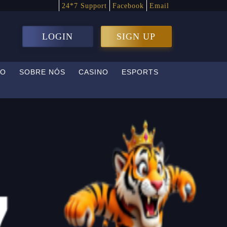
24*7 Support
Facebook
Email
LOGIN
SIGN UP
GO
SOBRE NÓS
CASINO
ESPORTS