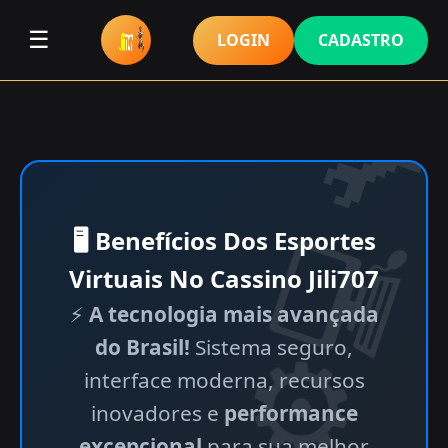
☰
LOGIN
CADASTRO
🖥 Benefícios Dos Esportes
Virtuais No Cassino Jili707
⚡
A tecnologia mais avançada
do Brasil!
Sistema seguro,
interface moderna, recursos
inovadores e
performance
excepcional
para sua melhor