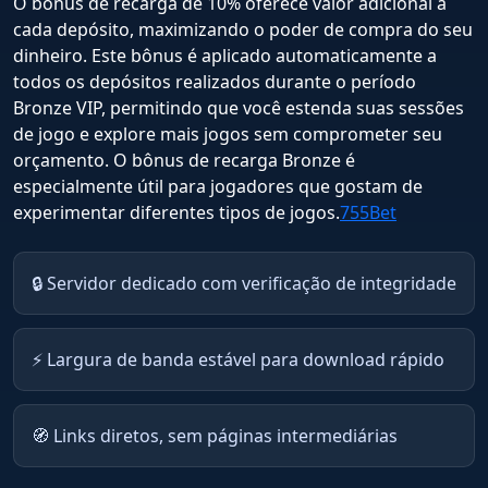
O bônus de recarga de 10% oferece valor adicional a
cada depósito, maximizando o poder de compra do seu
dinheiro. Este bônus é aplicado automaticamente a
todos os depósitos realizados durante o período
Bronze VIP, permitindo que você estenda suas sessões
de jogo e explore mais jogos sem comprometer seu
orçamento. O bônus de recarga Bronze é
especialmente útil para jogadores que gostam de
experimentar diferentes tipos de jogos.
755Bet
🔒 Servidor dedicado com verificação de integridade
⚡ Largura de banda estável para download rápido
🧭 Links diretos, sem páginas intermediárias