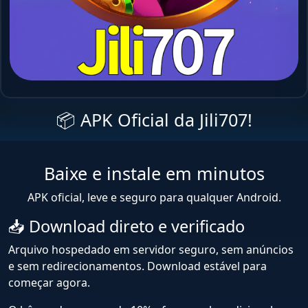
📦 APK Oficial da Jili707!
Baixe e instale em minutos
APK oficial, leve e seguro para qualquer Android.
📥 Download direto e verificado
Arquivo hospedado em servidor seguro, sem anúncios
e sem redirecionamentos. Download estável para
começar agora.