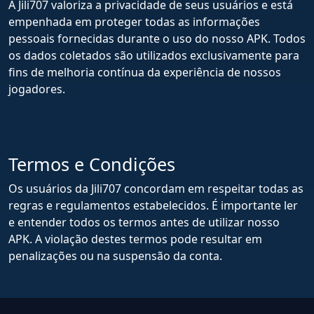
A Jili707 valoriza a privacidade de seus usuários e está
empenhada em proteger todas as informações
pessoais fornecidas durante o uso do nosso APK. Todos
os dados coletados são utilizados exclusivamente para
fins de melhoria contínua da experiência de nossos
jogadores.
Termos e Condições
Os usuários da Jili707 concordam em respeitar todas as
regras e regulamentos estabelecidos. É importante ler
e entender todos os termos antes de utilizar nosso
APK. A violação destes termos pode resultar em
penalizações ou na suspensão da conta.