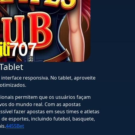
Tablet
nterface responsiva. No tablet, aproveite
 otimizados.
icionais permitem que os usuários façam
vos do mundo real. Com as apostas
ossível fazer apostas em seus times e atletas
de esportes, incluindo futebol, basquete,
is.
4455Bet