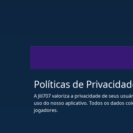
Políticas de Privacida
A Jili707 valoriza a privacidade de seus u
uso do nosso aplicativo. Todos os dados col
jogadores.