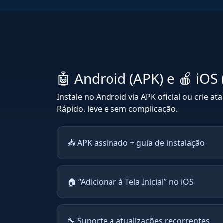
🤖 Android (APK) e 🍎 iOS 
Instale no Android via APK oficial ou crie ata
Rápido, leve e sem complicação.
📥 APK assinado + guia de instalação
🏠 “Adicionar à Tela Inicial” no iOS
🔧 Suporte a atualizações recorrentes