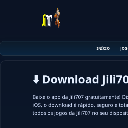
INÍCIO
JOG
⬇️ Download Jili7
Baixe o app da Jili707 gratuitamente! D
iOS, o download é rápido, seguro e tot
todos os jogos da Jili707 no seu disposi