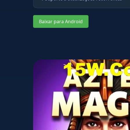
Baixar para Android