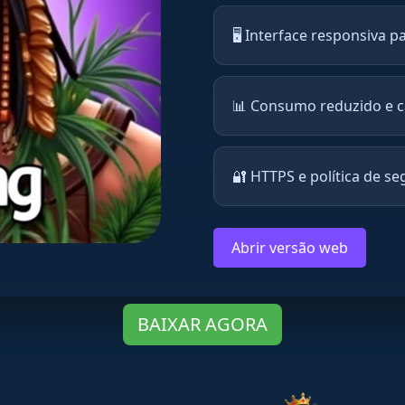
🖥️ Interface responsiva 
📊 Consumo reduzido e c
🔐 HTTPS e política de se
Abrir versão web
BAIXAR AGORA