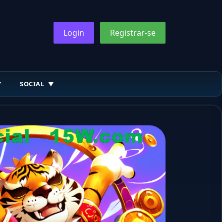
Login
Registrar-se
SOCIAL