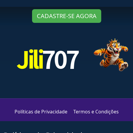
CADASTRE-SE AGORA
Políticas de Privacidade
Termos e Condições