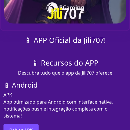
📱 APP Oficial da Jili707!
📱 Recursos do APP
Descubra tudo que o app da Jili707 oferece
📱 Android
APK
App otimizado para Android com interface nativa,
notificações push e integração completa com o
sistema!