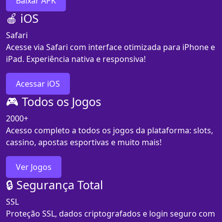
Baixar APK
🍎 iOS
Safari
Acesse via Safari com interface otimizada para iPhone e
iPad. Experiência nativa e responsiva!
Acessar iOS
🎮 Todos os Jogos
2000+
Acesso completo a todos os jogos da plataforma: slots,
cassino, apostas esportivas e muito mais!
Ver Jogos
🔒 Segurança Total
SSL
Proteção SSL, dados criptografados e login seguro com