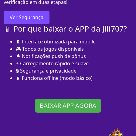
verificação em duas etapas!
Ver Segurança
📱 Por que baixar o APP da Jili707?
📱 Interface otimizada para mobile
🎮 Todos os jogos disponíveis
🔔 Notificações push de bônus
⚡ Carregamento rápido e suave
🔒 Segurança e privacidade
📱 Funciona offline (modo básico)
BAIXAR APP AGORA