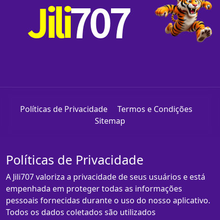
Políticas de Privacidade
Termos e Condições
Sitemap
Políticas de Privacidade
A Jili707 valoriza a privacidade de seus usuários e está
empenhada em proteger todas as informações
pessoais fornecidas durante o uso do nosso aplicativo.
Todos os dados coletados são utilizados